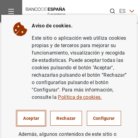
Buscar
ES
EN
Aviso de cookies.
Inicio
Noticias y eventos
Noticias del Banco Central Europeo
Volver
Este sitio o aplicación web utiliza cookies
Evolución monetaria de la zona
propias y de terceros para mejorar su
funcionamiento, visualización y recogida
del euro: octubre de 2010
de estadísticas. Puede aceptar todas las
cookies pulsando el botón "Aceptar",
26/11/2010
rechazarlas pulsando el botón “Rechazar”
o configurarlas pulsando el botón
SITUACIÓN ECONÓMICA
"Configurar". Para más información,
consulte la
Política de cookies.
ESPAÑA
POLÍTICA MONETARIA
Aceptar
Rechazar
Configurar
Además, algunos contenidos de este sitio o
Nota de prensa (25
KB
)