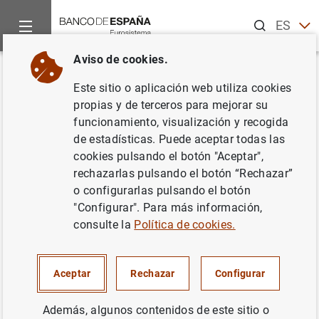
Buscar
ES
EN
Aviso de cookies.
Inicio
Noticias y eventos
Noticias del Banco Central Europeo
Volver
Este sitio o aplicación web utiliza cookies
Estado financiero consolidado
propias y de terceros para mejorar su
funcionamiento, visualización y recogida
del Eurosistema a 19 de
de estadísticas. Puede aceptar todas las
noviembre de 2010
cookies pulsando el botón "Aceptar",
rechazarlas pulsando el botón “Rechazar”
o configurarlas pulsando el botón
23/11/2010
"Configurar". Para más información,
ESPAÑA
consulte la
Política de cookies.
POLÍTICA MONETARIA
SITUACIÓN ECONÓMICA
Aceptar
Rechazar
Configurar
Además, algunos contenidos de este sitio o