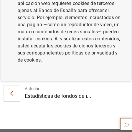
aplicación web requieren cookies de terceros
ajenas al Banco de España para ofrecer el
Estado financiero inicial consolidado del
servicio. Por ejemplo, elementos incrustados en
Eurosistema a 1 de enero de 2007 y Estado
una página —como un reproductor de vídeo, un
financiero consolidado del Eurosistema a 5
mapa o contenidos de redes sociales— pueden
de enero de 2007 . (168
KB
)
instalar cookies. Al visualizar estos contenidos,
usted acepta las cookies de dichos terceros y
sus correspondientes políticas de privacidad y
de cookies.
Siguiente
Estado financiero consolida...
Anterior
Estadísticas de fondos de i...
Sugerencia