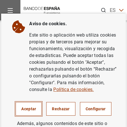
Buscar
ES
EN
Aviso de cookies.
Inicio
Noticias y eventos
Noticias del Banco Central Europeo
Volver
Este sitio o aplicación web utiliza cookies
Estado financiero inicial
propias y de terceros para mejorar su
funcionamiento, visualización y recogida
consolidado del Eurosistema a
de estadísticas. Puede aceptar todas las
1 de enero de 2007 y Estado
cookies pulsando el botón "Aceptar",
rechazarlas pulsando el botón “Rechazar”
financiero consolidado del
o configurarlas pulsando el botón
Eurosistema a 5 de enero de
"Configurar". Para más información,
consulte la
Política de cookies.
2007 .
09/01/2007
Aceptar
Rechazar
Configurar
Además, algunos contenidos de este sitio o