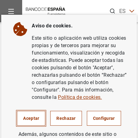
Buscar
ES
EN
Aviso de cookies.
Inicio
Noticias y eventos
Noticias del Banco Central Europeo
Volver
Este sitio o aplicación web utiliza cookies
Estadísticas de fondos de
propias y de terceros para mejorar su
funcionamiento, visualización y recogida
inversión de la zona del euro:
de estadísticas. Puede aceptar todas las
septiembre 2006
cookies pulsando el botón "Aceptar",
rechazarlas pulsando el botón “Rechazar”
o configurarlas pulsando el botón
11/01/2007
"Configurar". Para más información,
ESPAÑA
consulte la
Política de cookies.
SITUACIÓN ECONÓMICA
Aceptar
Rechazar
Configurar
Además, algunos contenidos de este sitio o