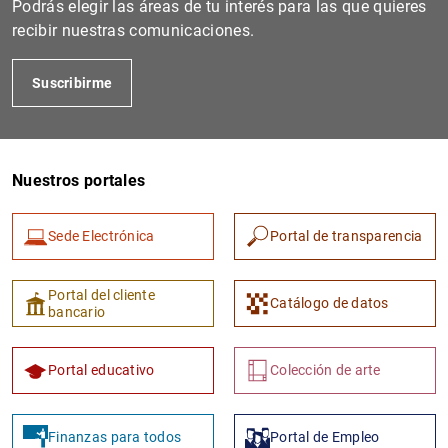
Podrás elegir las áreas de tu interés para las que quieres
recibir nuestras comunicaciones.
Suscribirme
Nuestros portales
Sede Electrónica
Portal de transparencia
1
2
Portal del cliente
Catálogo de datos
bancario
Portal educativo
Colección de arte
Finanzas para todos
Portal de Empleo