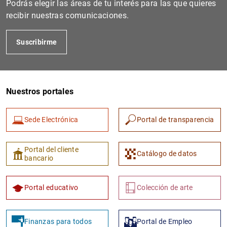
Podrás elegir las áreas de tu interés para las que quieres
recibir nuestras comunicaciones.
Suscribirme
Nuestros portales
Sede Electrónica
Portal de transparencia
1
2
Portal del cliente
Catálogo de datos
bancario
Portal educativo
Colección de arte
Finanzas para todos
Portal de Empleo