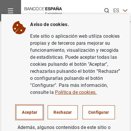
Buscar
ES
EN
Aviso de cookies.
Inicio
Noticias y eventos
Noticias del Banco Central Europeo
Volver
Este sitio o aplicación web utiliza cookies
Estado financiero consolidado
propias y de terceros para mejorar su
funcionamiento, visualización y recogida
del Eurosistema a 7 de agosto
de estadísticas. Puede aceptar todas las
de 2009
cookies pulsando el botón "Aceptar",
rechazarlas pulsando el botón “Rechazar”
o configurarlas pulsando el botón
11/08/2009
"Configurar". Para más información,
ESPAÑA
consulte la
Política de cookies.
POLÍTICA MONETARIA
SITUACIÓN ECONÓMICA
Aceptar
Rechazar
Configurar
Además, algunos contenidos de este sitio o