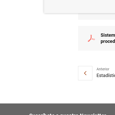
Actual
y de s
Sistem
proced
Anterior
Estadísti