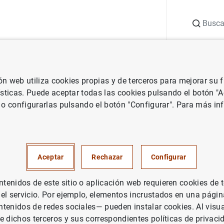
Buscar
uación
Punto de Información
Publicaciones
ión web utiliza cookies propias y de terceros para mejorar su
 Banco Central Europeo
Notas de prensa del Banco Central Europeo
ísticas. Puede aceptar todas las cookies pulsando el botón "
 o configurarlas pulsando el botón "Configurar". Para más in
ción de la evaluación de los s
ación de valores y de sus enla
Aceptar
Rechazar
Configurar
enidos de este sitio o aplicación web requieren cookies de 
 el servicio. Por ejemplo, elementos incrustados en una pág
tenidos de redes sociales— pueden instalar cookies. Al visua
e dichos terceros y sus correspondientes políticas de privaci