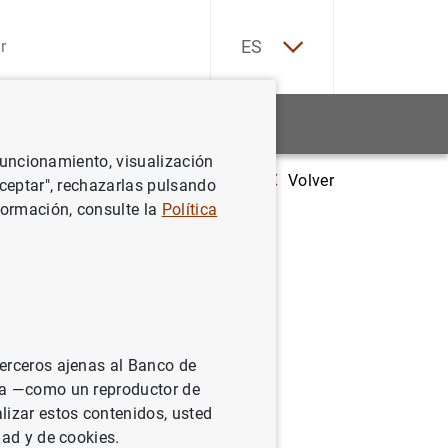
EN
ES
Estadísticas
Noticias y eventos
 funcionamiento, visualización
Volver
Actualización de la evaluación de los sistemas de liquidación de valor
Aceptar", rechazarlas pulsando
formación, consulte la
Política
istemas
ces
terceros ajenas al Banco de
ina —como un reproductor de
lizar estos contenidos, usted
dad y de cookies.