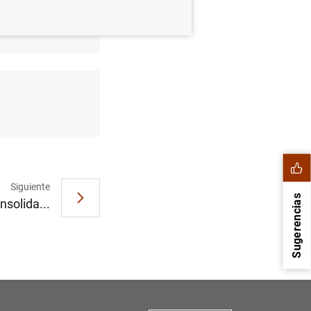
de valores
Siguiente
Sugerencias
nsolida...