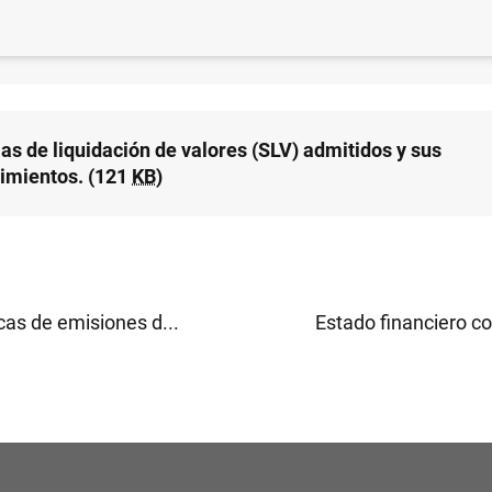
ización de la evaluación de los sistemas de liquidación 
us enlaces (52
KB
)
as de liquidación de valores (SLV) admitidos y sus
imientos. (121
KB
)
cas de emisiones d...
Estado financiero co