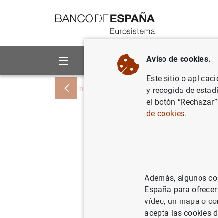
Ir a contenido
Aviso de cookies.
Sobre el Banco
Áreas de act
Este sitio o aplicac
Inicio
Noticias y eventos
Noticias del
y recogida de estad
el botón “Rechazar”
de cookies.
Actualiza
de liquid
Además, algunos cont
14/08/2009
España para ofrecer
vídeo, un mapa o con
acepta las cookies d