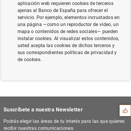
Eurosistema a 7 de julio de 2023 (495
KB
)
aplicación web requieren cookies de terceros
ajenas al Banco de España para ofrecer el
servicio. Por ejemplo, elementos incrustados en
una página —como un reproductor de vídeo, un
mapa o contenidos de redes sociales— pueden
Siguiente
instalar cookies. Al visualizar estos contenidos,
El BCE consulta a los europ...
usted acepta las cookies de dichos terceros y
sus correspondientes políticas de privacidad y
Anterior
de cookies.
El BCE publica las estadíst...
Sugerencia
Suscríbete a nuestra Newsletter
Podrás elegir las áreas de tu interés para las que quieres
recibir nuestras comunicaciones.