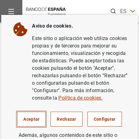
Buscar
ES
EN
Aviso de cookies.
Inicio
Noticias y eventos
Noticias del Banco Central Europeo
Volver
Este sitio o aplicación web utiliza cookies
Estado financiero consolidado
propias y de terceros para mejorar su
funcionamiento, visualización y recogida
del Eurosistema a 7 de julio de
de estadísticas. Puede aceptar todas las
2023
cookies pulsando el botón "Aceptar",
rechazarlas pulsando el botón “Rechazar”
o configurarlas pulsando el botón
11/07/2023
"Configurar". Para más información,
BCE, EUROSISTEMA
consulte la
Política de cookies.
Aceptar
Rechazar
Configurar
Estado financiero consolidado del
Además, algunos contenidos de este sitio o