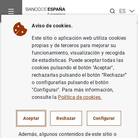
Buscar
ES
EN
Aviso de cookies.
Inicio
Noticias y eventos
Noticias del Banco Central Europeo
Volver
Este sitio o aplicación web utiliza cookies
Estadísticas de emisiones de
propias y de terceros para mejorar su
funcionamiento, visualización y recogida
valores en la zona del euro:
de estadísticas. Puede aceptar todas las
enero de 2002
cookies pulsando el botón "Aceptar",
rechazarlas pulsando el botón “Rechazar”
o configurarlas pulsando el botón
21/03/2002
"Configurar". Para más información,
consulte la
Política de cookies.
Estadísticas de emisiones de valores en la
Aceptar
Rechazar
Configurar
zona del euro: enero de 2002. Texto (29
KB
)
Además, algunos contenidos de este sitio o