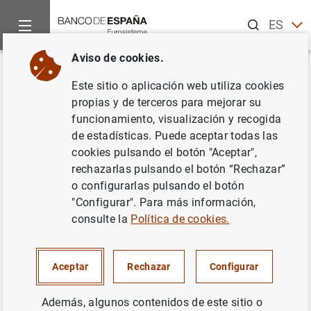
Buscar
ES
EN
Aviso de cookies.
Inicio
Noticias y eventos
Noticias del Banco Central Europeo
Volver
Este sitio o aplicación web utiliza cookies
Estadísticas de fondos de
propias y de terceros para mejorar su
funcionamiento, visualización y recogida
inversión de la zona del euro:
de estadísticas. Puede aceptar todas las
tercer trimestre de 2017
cookies pulsando el botón "Aceptar",
rechazarlas pulsando el botón “Rechazar”
o configurarlas pulsando el botón
20/11/2017
"Configurar". Para más información,
ESPAÑA
consulte la
Política de cookies.
SITUACIÓN ECONÓMICA
Aceptar
Rechazar
Configurar
Además, algunos contenidos de este sitio o