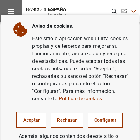
Buscar
ES
EN
Aviso de cookies.
Inicio
Noticias y eventos
Noticias del Banco Central Europeo
Volver
Este sitio o aplicación web utiliza cookies
Estado financiero consolidado
propias y de terceros para mejorar su
funcionamiento, visualización y recogida
del Eurosistema a 17 de
de estadísticas. Puede aceptar todas las
noviembre de 2017
cookies pulsando el botón "Aceptar",
rechazarlas pulsando el botón “Rechazar”
o configurarlas pulsando el botón
21/11/2017
"Configurar". Para más información,
ESPAÑA
consulte la
Política de cookies.
POLÍTICA MONETARIA
SITUACIÓN ECONÓMICA
Aceptar
Rechazar
Configurar
Además, algunos contenidos de este sitio o