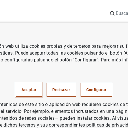
Buscar
uación
Punto de Información
Publicaciones
ión web utiliza cookies propias y de terceros para mejorar su
 Banco Central Europeo
Notas de prensa del Banco Central Europeo
ísticas. Puede aceptar todas las cookies pulsando el botón "
 o configurarlas pulsando el botón "Configurar". Para más in
cas de emisiones de valores de
 Enero de 2013
Aceptar
Rechazar
Configurar
PAÑA
enidos de este sitio o aplicación web requieren cookies de 
 el servicio. Por ejemplo, elementos incrustados en una pág
UACIÓN ECONÓMICA
tenidos de redes sociales— pueden instalar cookies. Al visua
e dichos terceros y sus correspondientes políticas de privaci