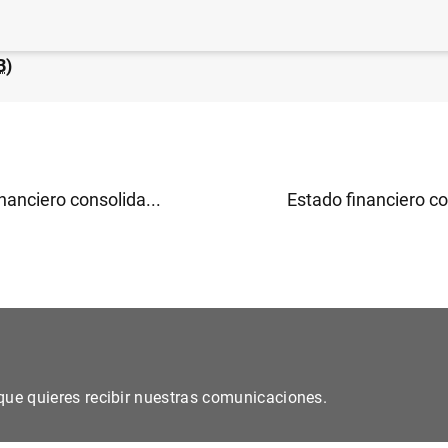
sticas de emisiones de valores de la zona del euro: Ene
B
)
nanciero consolida...
Estado financiero co
s que quieres recibir nuestras comunicaciones.