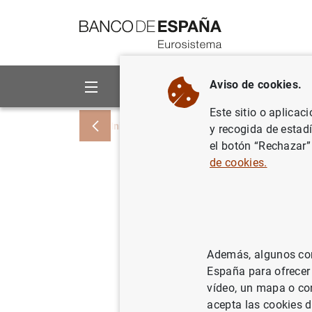
Ir a contenido
Aviso de cookies.
Sobre el Banco
Áreas de act
Este sitio o aplicac
Inicio
Noticias y eventos
Noticias del
y recogida de estad
el botón “Rechazar”
de cookies.
Estadísti
del euro:
12/03/2013
ES
Además, algunos cont
España para ofrecer
SIT
vídeo, un mapa o con
acepta las cookies d