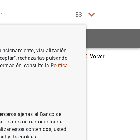
EN
ES
Estadísticas
Noticias y eventos
 funcionamiento, visualización
Volver
Estadísticas de emisiones de valores de la zona del euro: Enero de 20
Aceptar", rechazarlas pulsando
formación, consulte la
Política
 la zona
terceros ajenas al Banco de
ina —como un reproductor de
lizar estos contenidos, usted
dad y de cookies.