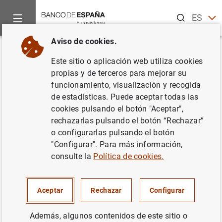
Buscar
ES
EN
Aviso de cookies.
Inicio
Noticias y eventos
Noticias del Banco Central Europeo
Volver
Este sitio o aplicación web utiliza cookies
Estado financiero consolidado
propias y de terceros para mejorar su
funcionamiento, visualización y recogida
del Eurosistema a 8 de marzo
de estadísticas. Puede aceptar todas las
de 2013
cookies pulsando el botón "Aceptar",
rechazarlas pulsando el botón “Rechazar”
o configurarlas pulsando el botón
12/03/2013
"Configurar". Para más información,
POLÍTICA MONETARIA
consulte la
Política de cookies.
ESPAÑA
SITUACIÓN ECONÓMICA
Aceptar
Rechazar
Configurar
Además, algunos contenidos de este sitio o