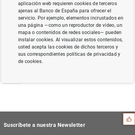
aplicación web requieren cookies de terceros
Estado financiero consolidado del
ajenas al Banco de España para ofrecer el
Eurosistema a 8 de marzo de 2013 (101
KB
)
servicio. Por ejemplo, elementos incrustados en
una página —como un reproductor de vídeo, un
mapa o contenidos de redes sociales— pueden
instalar cookies. Al visualizar estos contenidos,
usted acepta las cookies de dichos terceros y
Siguiente
Estadísticas de los tipos d...
sus correspondientes políticas de privacidad y
de cookies.
Anterior
Estadísticas de emisiones d...
Sugerencia
Suscríbete a nuestra Newsletter