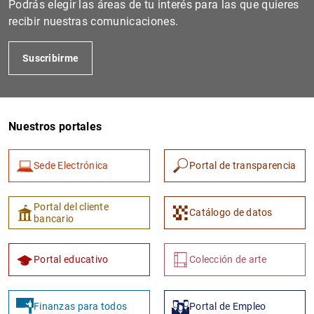
Podrás elegir las áreas de tu interés para las que quieres
recibir nuestras comunicaciones.
Suscribirme
Nuestros portales
Sede Electrónica
Portal de transparencia
1
2
Portal del cliente
Catálogo de datos
bancario
Portal educativo
Colección de arte
Finanzas para todos
Portal de Empleo