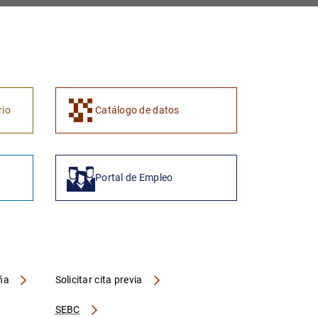
1
2
rio
Catálogo de datos
Portal de Empleo
aña
Solicitar cita previa
SEBC