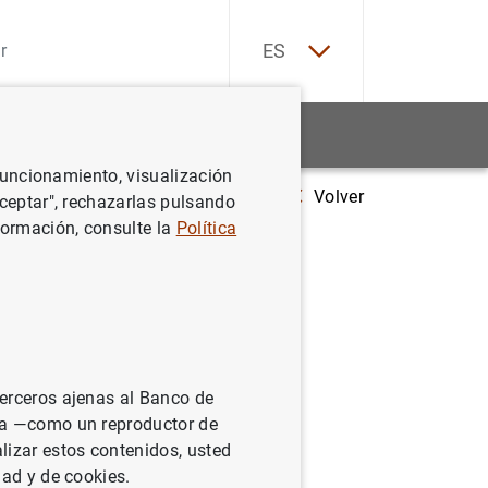
EN
ES
Estadísticas
Noticias y eventos
 funcionamiento, visualización
Volver
Estadísticas de los tipos de interés aplicados por las entidades de cr
Aceptar", rechazarlas pulsando
formación, consulte la
Política
icados por
euro:
terceros ajenas al Banco de
ina —como un reproductor de
lizar estos contenidos, usted
dad y de cookies.