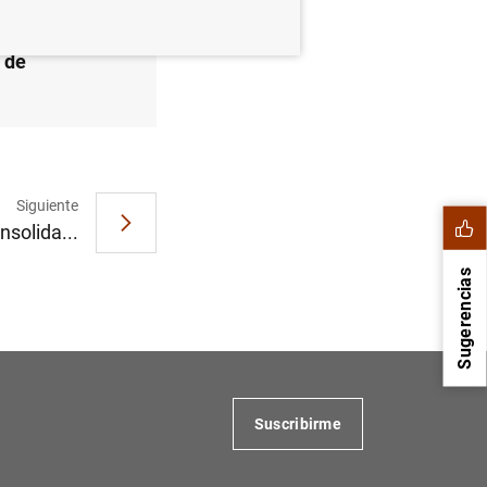
s de
Siguiente
nsolida...
Sugerencias
Suscribirme