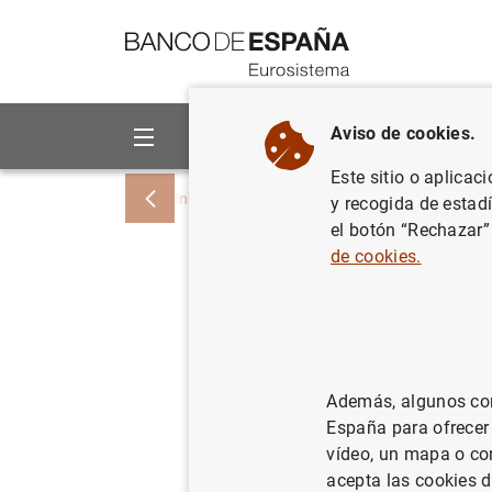
Ir a contenido
Aviso de cookies.
Sobre el Banco
Áreas de act
Este sitio o aplicac
Inicio
Noticias y eventos
Noticias del
y recogida de estad
el botón “Rechazar”
de cookies.
Estadísti
las entid
septiemb
Además, algunos cont
España para ofrecer
02/11/2023
vídeo, un mapa o con
acepta las cookies d