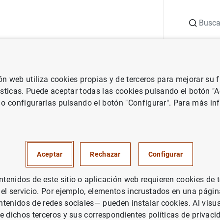
Buscar
uación
Punto de Información
Publicaciones
ión web utiliza cookies propias y de terceros para mejorar su
 Banco Central Europeo
Notas de prensa del Banco Central Europeo
ísticas. Puede aceptar todas las cookies pulsando el botón "
 o configurarlas pulsando el botón "Configurar". Para más in
cas de los tipos de interés apl
ades de crédito de la zona del 
Aceptar
Rechazar
Configurar
re de 2023
enidos de este sitio o aplicación web requieren cookies de 
 el servicio. Por ejemplo, elementos incrustados en una pág
tenidos de redes sociales— pueden instalar cookies. Al visua
e dichos terceros y sus correspondientes políticas de privaci