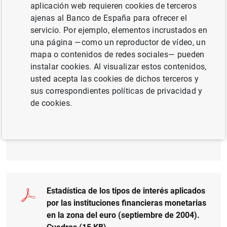
Estadística de los tipos de interés aplicados
aplicación web requieren cookies de terceros
por las instituciones financieras monetarias
ajenas al Banco de España para ofrecer el
en la zona del euro (septiembre de 2004).
servicio. Por ejemplo, elementos incrustados en
Gráfico 1 (20
KB
)
una página —como un reproductor de vídeo, un
mapa o contenidos de redes sociales— pueden
instalar cookies. Al visualizar estos contenidos,
usted acepta las cookies de dichos terceros y
sus correspondientes políticas de privacidad y
Estadística de los tipos de interés aplicados
de cookies.
por las instituciones financieras monetarias
en la zona del euro (septiembre de 2004).
Texto (121
KB
)
Estadística de los tipos de interés aplicados
por las instituciones financieras monetarias
en la zona del euro (septiembre de 2004).