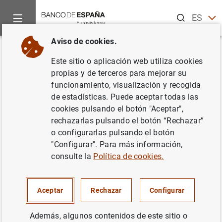
Buscar
ES
EN
Aviso de cookies.
Inicio
Noticias y eventos
Noticias del Banco Central Europeo
Volver
Este sitio o aplicación web utiliza cookies
Estadística de los tipos de
propias y de terceros para mejorar su
funcionamiento, visualización y recogida
interés aplicados por las
de estadísticas. Puede aceptar todas las
instituciones financieras
cookies pulsando el botón "Aceptar",
rechazarlas pulsando el botón “Rechazar”
monetarias en la zona del euro
o configurarlas pulsando el botón
(septiembre de 2004)
"Configurar". Para más información,
consulte la
Política de cookies.
15/11/2004
Aceptar
Rechazar
Configurar
Además, algunos contenidos de este sitio o