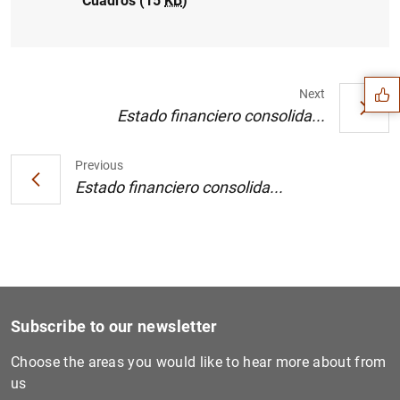
Cuadros (15
KB
)
Suggestion
Next
Estado financiero consolida...
Previous
Estado financiero consolida...
Subscribe to our newsletter
1
2
Choose the areas you would like to hear more about from
us