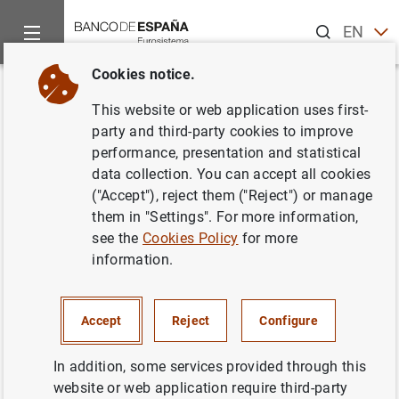
Search
EN
ES
Cookies notice.
Home
News and events
ECB news
ECB press releases
Back
This website or web application uses first-
Estadística de los tipos de
party and third-party cookies to improve
performance, presentation and statistical
interés aplicados por las
data collection. You can accept all cookies
instituciones financieras
("Accept"), reject them ("Reject") or manage
them in "Settings". For more information,
monetarias en la zona del euro
see the
Cookies Policy
for more
(septiembre de 2004)
information.
15/11/2004
Accept
Reject
Configure
In addition, some services provided through this
website or web application require third-party