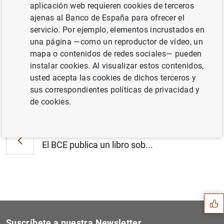
El BCE anuncia los detalles de las
aplicación web requieren cookies de terceros
operaciones de financiación que se
ajenas al Banco de España para ofrecer el
liquidarán entre el 17 de octubre de 2010 y
servicio. Por ejemplo, elementos incrustados en
el 18 de enero de 2011 (17
KB
)
una página —como un reproductor de vídeo, un
mapa o contenidos de redes sociales— pueden
instalar cookies. Al visualizar estos contenidos,
usted acepta las cookies de dichos terceros y
sus correspondientes políticas de privacidad y
Siguiente
de cookies.
Estadísticas de los tipos d...
Anterior
El BCE publica un libro sob...
Sugerencia
Suscríbete a nuestra Newsletter