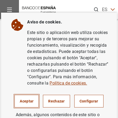
Buscar
ES
EN
Aviso de cookies.
Inicio
Noticias y eventos
Noticias del Banco Central Europeo
Volver
Este sitio o aplicación web utiliza cookies
Decisiones de política
propias y de terceros para mejorar su
funcionamiento, visualización y recogida
monetaria
de estadísticas. Puede aceptar todas las
cookies pulsando el botón "Aceptar",
01/08/2002
rechazarlas pulsando el botón “Rechazar”
o configurarlas pulsando el botón
"Configurar". Para más información,
consulte la
Política de cookies.
Decisiones de política monetaria (41
KB
)
Aceptar
Rechazar
Configurar
Además, algunos contenidos de este sitio o