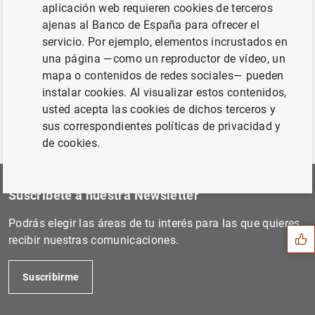
aplicación web requieren cookies de terceros
Siguiente
ajenas al Banco de España para ofrecer el
Información semestral sobre...
servicio. Por ejemplo, elementos incrustados en
una página —como un reproductor de vídeo, un
Anterior
mapa o contenidos de redes sociales— pueden
Publicación del calendario...
instalar cookies. Al visualizar estos contenidos,
usted acepta las cookies de dichos terceros y
sus correspondientes políticas de privacidad y
de cookies.
Sugerencia
Suscríbete a nuestra Newsletter
Podrás elegir las áreas de tu interés para las que quieres
recibir nuestras comunicaciones.
Suscribirme