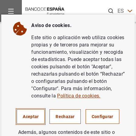
Buscar
ES
EN
Aviso de cookies.
Inicio
Noticias y eventos
Noticias del Banco Central Europeo
Volver
Este sitio o aplicación web utiliza cookies
Balanza de pagos mensual de la
propias y de terceros para mejorar su
funcionamiento, visualización y recogida
zona del euro: octubre de 2017
de estadísticas. Puede aceptar todas las
cookies pulsando el botón "Aceptar",
20/12/2017
rechazarlas pulsando el botón “Rechazar”
o configurarlas pulsando el botón
"Configurar". Para más información,
consulte la
Política de cookies.
Balanza de pagos mensual de la zona del
euro: octubre de 2017 (366
KB
)
Aceptar
Rechazar
Configurar
Además, algunos contenidos de este sitio o