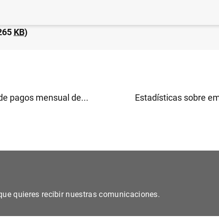
 financiero consolidado del Eurosistema a 15 de diciem
265
KB
)
de pagos mensual de...
Estadísticas sobre em
s que quieres recibir nuestras comunicaciones.