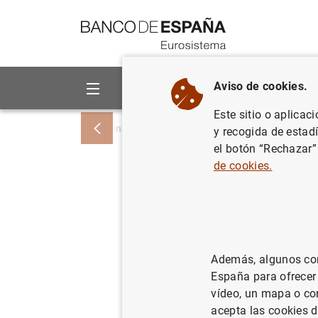
Ir a contenido
Aviso de cookies.
Sobre el Banco
Áreas de act
Este sitio o aplicac
Inicio
Noticias y eventos
Noticias del
y recogida de estad
el botón “Rechazar”
de cookies.
Estado fi
15 de dic
19/12/2017
ES
Además, algunos cont
España para ofrecer
POL
vídeo, un mapa o con
acepta las cookies d