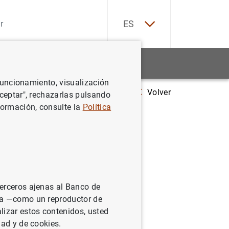
EN
ES
Estadísticas
Noticias y eventos
 funcionamiento, visualización
Volver
Estado financiero consolidado del Eurosistema a 15 de diciembre de
Aceptar", rechazarlas pulsando
formación, consulte la
Política
sistema a
terceros ajenas al Banco de
ina —como un reproductor de
lizar estos contenidos, usted
dad y de cookies.