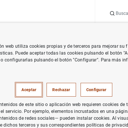
Buscar
uación
Punto de Información
Publicaciones
ión web utiliza cookies propias y de terceros para mejorar su
 Banco Central Europeo
Notas de prensa del Banco Central Europeo
ísticas. Puede aceptar todas las cookies pulsando el botón "
 o configurarlas pulsando el botón "Configurar". Para más in
nanciero consolidado del Euro
iembre de 2017
Aceptar
Rechazar
Configurar
PAÑA
enidos de este sitio o aplicación web requieren cookies de 
 el servicio. Por ejemplo, elementos incrustados en una pág
ÍTICA MONETARIA
SITUACIÓN ECONÓMICA
tenidos de redes sociales— pueden instalar cookies. Al visua
e dichos terceros y sus correspondientes políticas de privaci