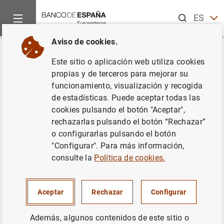
Buscar
ES
EN
Aviso de cookies.
Inicio
Noticias y eventos
Noticias del Banco Central Europeo
Volver
Este sitio o aplicación web utiliza cookies
Encuesta sobre préstamos
propias y de terceros para mejorar su
funcionamiento, visualización y recogida
bancarios en la zona del euro de
de estadísticas. Puede aceptar todas las
abril de 2024
cookies pulsando el botón "Aceptar",
rechazarlas pulsando el botón “Rechazar”
o configurarlas pulsando el botón
09/04/2024
"Configurar". Para más información,
consulte la
Política de cookies.
Encuesta sobre préstamos bancarios en la
Aceptar
Rechazar
Configurar
zona del euro de abril de 2024 (375
KB
)
Además, algunos contenidos de este sitio o