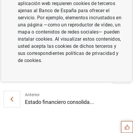
aplicación web requieren cookies de terceros
ajenas al Banco de España para ofrecer el
servicio. Por ejemplo, elementos incrustados en
Resultados de la encuesta del BCE a
una página —como un reproductor de vídeo, un
expertos en previsión económica
mapa o contenidos de redes sociales— pueden
correspondiente al primer trimestre de 2022
instalar cookies. Al visualizar estos contenidos,
(248
KB
)
usted acepta las cookies de dichos terceros y
sus correspondientes políticas de privacidad y
de cookies.
Siguiente
Estadísticas de los tipos d...
Anterior
Estado financiero consolida...
Sugerencia