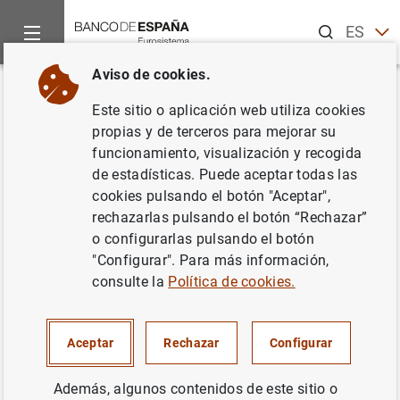
Buscar
ES
EN
Aviso de cookies.
Inicio
Noticias y eventos
Noticias del Banco Central Europeo
Volver
Este sitio o aplicación web utiliza cookies
Resultados de la encuesta del
propias y de terceros para mejorar su
funcionamiento, visualización y recogida
BCE a expertos en previsión
de estadísticas. Puede aceptar todas las
económica correspondiente al
cookies pulsando el botón "Aceptar",
rechazarlas pulsando el botón “Rechazar”
primer trimestre de 2022
o configurarlas pulsando el botón
"Configurar". Para más información,
04/02/2022
consulte la
Política de cookies.
SITUACIÓN ECONÓMICA
Aceptar
Rechazar
Configurar
ESPAÑA
Además, algunos contenidos de este sitio o