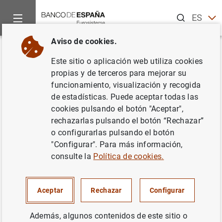
Buscar
ES
EN
Aviso de cookies.
Inicio
Noticias y eventos
Noticias del Banco Central Europeo
Volver
Este sitio o aplicación web utiliza cookies
Estado financiero consolidado
propias y de terceros para mejorar su
funcionamiento, visualización y recogida
del Eurosistema a 4 de febrero
de estadísticas. Puede aceptar todas las
de 2022
cookies pulsando el botón "Aceptar",
rechazarlas pulsando el botón “Rechazar”
o configurarlas pulsando el botón
08/02/2022
"Configurar". Para más información,
ESPAÑA
consulte la
Política de cookies.
SITUACIÓN ECONÓMICA
Aceptar
Rechazar
Configurar
Además, algunos contenidos de este sitio o