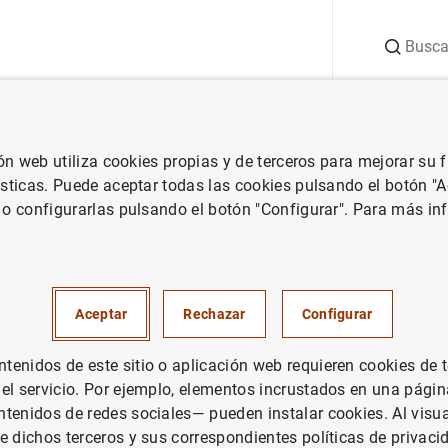
Buscar
uación
Punto de Información
Publicaciones
ión web utiliza cookies propias y de terceros para mejorar su
 Banco Central Europeo
Notas de prensa del Banco Central Europeo
ísticas. Puede aceptar todas las cookies pulsando el botón "
 o configurarlas pulsando el botón "Configurar". Para más in
de inversión internacional de 
y su desagregación geográfica 
Aceptar
Rechazar
Configurar
 desagregación geográfica de 
enidos de este sitio o aplicación web requieren cookies de 
or cuenta corrienta hasta el 
 el servicio. Por ejemplo, elementos incrustados en una pág
tenidos de redes sociales— pueden instalar cookies. Al visua
 del 2013
e dichos terceros y sus correspondientes políticas de privaci