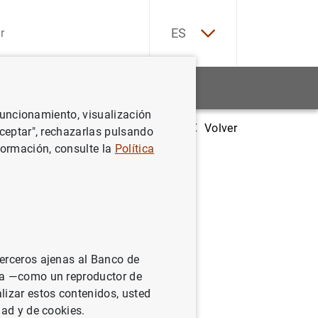
EN
ES
Estadísticas
Noticias y eventos
 funcionamiento, visualización
Volver
Posición de inversión internacional de la zona del euro y su desagre
Aceptar", rechazarlas pulsando
formación, consulte la
Política
la zona
a finales
la
terceros ajenas al Banco de
segundo
ina —como un reproductor de
lizar estos contenidos, usted
dad y de cookies.