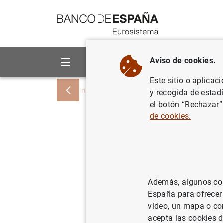
Ir a contenido
Aviso de cookies.
Sobre el Banco
Áreas de act
Este sitio o aplicac
Inicio
Noticias y eventos
Noticias del
y recogida de estad
el botón “Rechazar”
de cookies.
Posición 
del euro 
de 2012 y
Además, algunos cont
balanza p
España para ofrecer
vídeo, un mapa o con
trimestre
acepta las cookies d