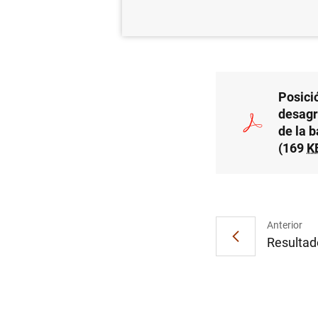
29/10/2013
Posició
desagr
de la 
(169
K
Anterior
Resultado