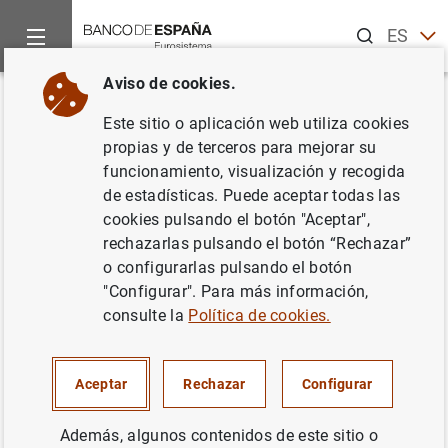
Buscar
ES
EN
Aviso de cookies.
Inicio
Noticias y eventos
Noticias del Banco Central Europeo
Volver
Este sitio o aplicación web utiliza cookies
La prueba de resistencia
propias y de terceros para mejorar su
funcionamiento, visualización y recogida
muestra una mejora de la
de estadísticas. Puede aceptar todas las
capacidad de resistencia del
cookies pulsando el botón "Aceptar",
rechazarlas pulsando el botón “Rechazar”
sistema bancario de la zona del
o configurarlas pulsando el botón
euro
"Configurar". Para más información,
consulte la
Política de cookies.
29/07/2016
Aceptar
Rechazar
Configurar
SUPERVISIÓN PRUDENCIAL, MUS
SISTEMA MONETARIO Y FINANCIERO
Además, algunos contenidos de este sitio o