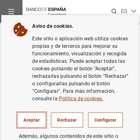
Buscar
ES
EN
Aviso de cookies.
Inicio
Noticias y eventos
Noticias del Banco Central Europeo
Volver
Este sitio o aplicación web utiliza cookies
Estadísticas de los tipos de
propias y de terceros para mejorar su
funcionamiento, visualización y recogida
interés aplicados por las
de estadísticas. Puede aceptar todas las
entidades de crédito de la zona
cookies pulsando el botón "Aceptar",
rechazarlas pulsando el botón “Rechazar”
del euro: Junio de 2016
o configurarlas pulsando el botón
"Configurar". Para más información,
02/08/2016
consulte la
Política de cookies.
ESPAÑA
Aceptar
Rechazar
Configurar
SITUACIÓN ECONÓMICA
Además, algunos contenidos de este sitio o