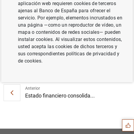
aplicación web requieren cookies de terceros
ajenas al Banco de España para ofrecer el
servicio. Por ejemplo, elementos incrustados en
Estadísticas de los tipos de interés
una página —como un reproductor de vídeo, un
aplicados por las entidades de crédito de la
mapa o contenidos de redes sociales— pueden
zona del euro: Junio de 2016 (279
KB
)
instalar cookies. Al visualizar estos contenidos,
usted acepta las cookies de dichos terceros y
sus correspondientes políticas de privacidad y
de cookies.
Siguiente
La prueba de resistencia mu...
Anterior
Estado financiero consolida...
Sugerencia