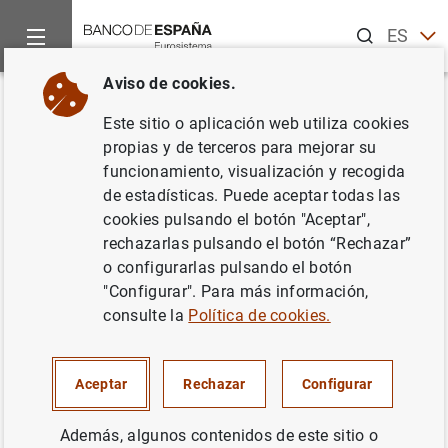
Buscar
ES
EN
Aviso de cookies.
Inicio
Noticias y eventos
Noticias del Banco Central Europeo
Volver
Este sitio o aplicación web utiliza cookies
Informe sobre los resultados de
propias y de terceros para mejorar su
funcionamiento, visualización y recogida
la encuesta sobre el acceso a la
de estadísticas. Puede aceptar todas las
financiación de las empresas de
cookies pulsando el botón "Aceptar",
rechazarlas pulsando el botón “Rechazar”
la zona del euro – abril-
o configurarlas pulsando el botón
septiembre 2016
"Configurar". Para más información,
consulte la
Política de cookies.
30/11/2016
Aceptar
Rechazar
Configurar
ESPAÑA
SITUACIÓN ECONÓMICA
Además, algunos contenidos de este sitio o