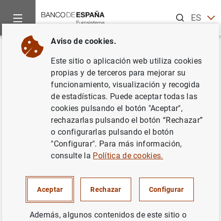
Buscar
ES
EN
Aviso de cookies.
Inicio
Noticias y eventos
Noticias del Banco Central Europeo
Volver
Este sitio o aplicación web utiliza cookies
Evolución monetaria de la zona
propias y de terceros para mejorar su
funcionamiento, visualización y recogida
del euro: septiembre de 2016
de estadísticas. Puede aceptar todas las
cookies pulsando el botón "Aceptar",
27/10/2016
rechazarlas pulsando el botón “Rechazar”
o configurarlas pulsando el botón
ESPAÑA
"Configurar". Para más información,
consulte la
Política de cookies.
POLÍTICA MONETARIA
SITUACIÓN ECONÓMICA
Aceptar
Rechazar
Configurar
Además, algunos contenidos de este sitio o
Evolución monetaria de la zona del euro: