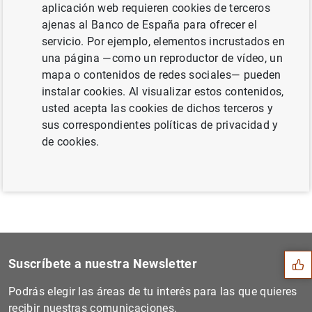
aplicación web requieren cookies de terceros
septiembre de 2016 (179
KB
)
ajenas al Banco de España para ofrecer el
servicio. Por ejemplo, elementos incrustados en
una página —como un reproductor de vídeo, un
mapa o contenidos de redes sociales— pueden
Siguiente
instalar cookies. Al visualizar estos contenidos,
Estado financiero consolida...
usted acepta las cookies de dichos terceros y
sus correspondientes políticas de privacidad y
Anterior
de cookies.
Evolución económica y finan...
Sugerencia
Suscríbete a nuestra Newsletter
Podrás elegir las áreas de tu interés para las que quieres
recibir nuestras comunicaciones.