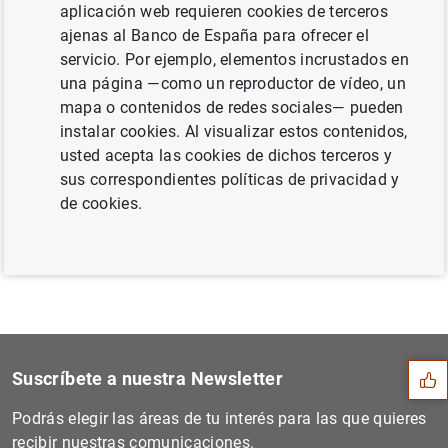
aplicación web requieren cookies de terceros
septiembre 2015 (344
KB
)
ajenas al Banco de España para ofrecer el
servicio. Por ejemplo, elementos incrustados en
una página —como un reproductor de vídeo, un
mapa o contenidos de redes sociales— pueden
Siguiente
instalar cookies. Al visualizar estos contenidos,
Estado financiero consolida...
usted acepta las cookies de dichos terceros y
sus correspondientes políticas de privacidad y
Anterior
de cookies.
Evolución económica y finan...
Sugerencia
Suscríbete a nuestra Newsletter
Podrás elegir las áreas de tu interés para las que quieres
recibir nuestras comunicaciones.