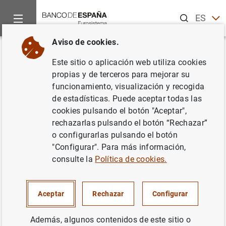
Buscar
ES
EN
Aviso de cookies.
Inicio
Noticias y eventos
Noticias del Banco Central Europeo
Volver
Este sitio o aplicación web utiliza cookies
Evolución monetaria de la zona
propias y de terceros para mejorar su
funcionamiento, visualización y recogida
del euro: septiembre 2015
de estadísticas. Puede aceptar todas las
cookies pulsando el botón "Aceptar",
27/10/2015
rechazarlas pulsando el botón “Rechazar”
o configurarlas pulsando el botón
POLÍTICA MONETARIA
"Configurar". Para más información,
consulte la
Política de cookies.
ESPAÑA
SITUACIÓN ECONÓMICA
Aceptar
Rechazar
Configurar
Además, algunos contenidos de este sitio o
Evolución monetaria de la zona del euro: