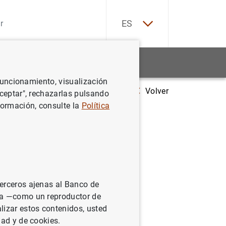
EN
ES
Estadísticas
Noticias y eventos
 funcionamiento, visualización
Volver
Evolución monetaria de la zona del euro: enero de 2018
Aceptar", rechazarlas pulsando
formación, consulte la
Política
: enero
terceros ajenas al Banco de
ina —como un reproductor de
lizar estos contenidos, usted
dad y de cookies.