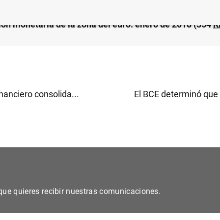
ión monetaria de la zona del euro: enero de 2018 (354
K
nanciero consolida...
El BCE determinó que 
s que quieres recibir nuestras comunicaciones.