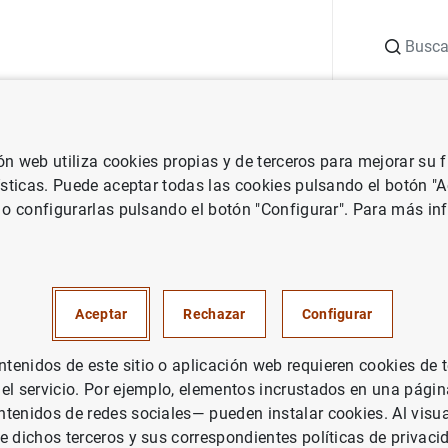
Buscar
uación
Punto de Información
Publicaciones
ión web utiliza cookies propias y de terceros para mejorar su
 Banco Central Europeo
Notas de prensa del Banco Central Europeo
ísticas. Puede aceptar todas las cookies pulsando el botón "
 o configurarlas pulsando el botón "Configurar". Para más in
 monetaria de la zona del euro
Aceptar
Rechazar
Configurar
PAÑA
enidos de este sitio o aplicación web requieren cookies de 
 el servicio. Por ejemplo, elementos incrustados en una pág
ÍTICA MONETARIA
SITUACIÓN ECONÓMICA
tenidos de redes sociales— pueden instalar cookies. Al visua
e dichos terceros y sus correspondientes políticas de privaci