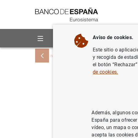
Ir a contenido
Aviso de cookies.
Sobre el Banco
Áreas de act
Este sitio o aplicac
Inicio
Noticias y eventos
Noticias del
y recogida de estad
el botón “Rechazar”
de cookies.
Evolución
de 2018
27/02/2018
ES
Además, algunos cont
España para ofrecer
POL
vídeo, un mapa o con
acepta las cookies d