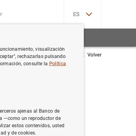
EN
ES
Estadísticas
Noticias y eventos
 funcionamiento, visualización
Volver
Evolución monetaria de la zona del euro: diciembre de 2021
Aceptar", rechazarlas pulsando
formación, consulte la
Política
:
terceros ajenas al Banco de
ina —como un reproductor de
lizar estos contenidos, usted
dad y de cookies.