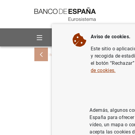
Ir a contenido
Aviso de cookies.
Sobre el Banco
Áreas de act
Este sitio o aplicac
Inicio
Noticias y eventos
Noticias del
y recogida de estad
el botón “Rechazar”
de cookies.
Evolución
diciembr
28/01/2022
POL
Además, algunos cont
España para ofrecer
ES
vídeo, un mapa o con
acepta las cookies d