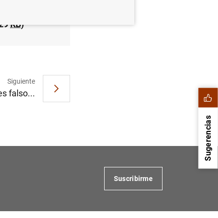
329
KB
)
Siguiente
s falso...
Sugerencias
Suscribirme