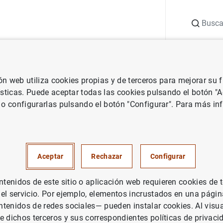
Buscar
uación
Punto de Información
Publicaciones
ión web utiliza cookies propias y de terceros para mejorar su
 Banco Central Europeo
Notas de prensa del Banco Central Europeo
ísticas. Puede aceptar todas las cookies pulsando el botón "
 o configurarlas pulsando el botón "Configurar". Para más in
 monetaria de la zona del euro
e de 2021
Aceptar
Rechazar
Configurar
ÍTICA MONETARIA
enidos de este sitio o aplicación web requieren cookies de 
 el servicio. Por ejemplo, elementos incrustados en una pág
PAÑA
SITUACIÓN ECONÓMICA
tenidos de redes sociales— pueden instalar cookies. Al visua
e dichos terceros y sus correspondientes políticas de privaci