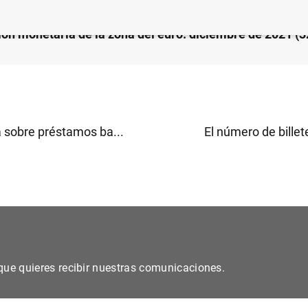
ión monetaria de la zona del euro: diciembre de 2021 (
 sobre préstamos ba...
El número de billete
s que quieres recibir nuestras comunicaciones.