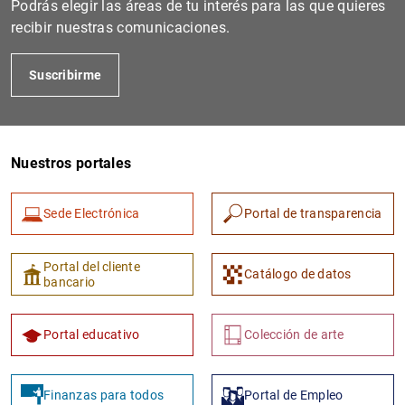
Podrás elegir las áreas de tu interés para las que quieres
recibir nuestras comunicaciones.
Suscribirme
Nuestros portales
Sede Electrónica
Portal de transparencia
1
2
Portal del cliente
Catálogo de datos
bancario
Portal educativo
Colección de arte
Finanzas para todos
Portal de Empleo