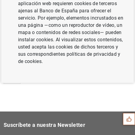
aplicación web requieren cookies de terceros
Encuesta sobre préstamos bancarios en la
ajenas al Banco de España para ofrecer el
zona del euro de enero de 2022 (410
KB
)
servicio. Por ejemplo, elementos incrustados en
una página —como un reproductor de vídeo, un
mapa o contenidos de redes sociales— pueden
instalar cookies. Al visualizar estos contenidos,
usted acepta las cookies de dichos terceros y
Siguiente
Evolución monetaria de la z...
sus correspondientes políticas de privacidad y
de cookies.
Anterior
Estado financiero consolida...
Sugerencia
Suscríbete a nuestra Newsletter