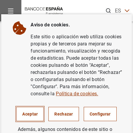
Buscar
ES
EN
Aviso de cookies.
Inicio
Noticias y eventos
Noticias del Banco Central Europeo
Volver
Este sitio o aplicación web utiliza cookies
Encuesta sobre préstamos
propias y de terceros para mejorar su
funcionamiento, visualización y recogida
bancarios en la zona del euro de
de estadísticas. Puede aceptar todas las
enero de 2022
cookies pulsando el botón "Aceptar",
rechazarlas pulsando el botón “Rechazar”
o configurarlas pulsando el botón
01/02/2022
"Configurar". Para más información,
SITUACIÓN ECONÓMICA
consulte la
Política de cookies.
ESPAÑA
Aceptar
Rechazar
Configurar
Además, algunos contenidos de este sitio o