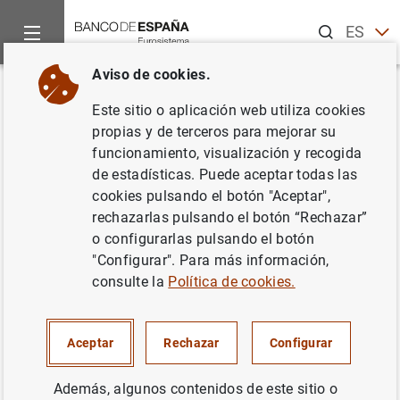
Buscar
ES
EN
Aviso de cookies.
Inicio
Noticias y eventos
Noticias del Banco Central Europeo
Volver
Este sitio o aplicación web utiliza cookies
Evolución monetaria de la zona
propias y de terceros para mejorar su
funcionamiento, visualización y recogida
del euro: Octubre de 2016
de estadísticas. Puede aceptar todas las
cookies pulsando el botón "Aceptar",
28/11/2016
rechazarlas pulsando el botón “Rechazar”
o configurarlas pulsando el botón
SITUACIÓN ECONÓMICA
"Configurar". Para más información,
consulte la
Política de cookies.
ESPAÑA
POLÍTICA MONETARIA
Aceptar
Rechazar
Configurar
Además, algunos contenidos de este sitio o
Evolución monetaria de la zona del euro: