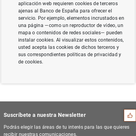
aplicación web requieren cookies de terceros
Octubre de 2016 (176
KB
)
ajenas al Banco de España para ofrecer el
servicio. Por ejemplo, elementos incrustados en
una página —como un reproductor de vídeo, un
mapa o contenidos de redes sociales— pueden
Siguiente
instalar cookies. Al visualizar estos contenidos,
El BCE publica estadísticas...
usted acepta las cookies de dichos terceros y
sus correspondientes políticas de privacidad y
Anterior
de cookies.
Estado financiero consolida...
Sugerencia
Suscríbete a nuestra Newsletter
Podrás elegir las áreas de tu interés para las que quieres
recibir nuestras comunicaciones.