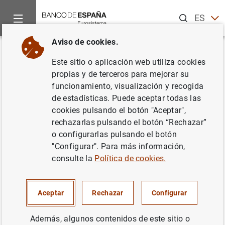
Buscar
ES
EN
Aviso de cookies.
Inicio
Noticias y eventos
Noticias del Banco Central Europeo
Volver
Este sitio o aplicación web utiliza cookies
Evolución económica y
propias y de terceros para mejorar su
funcionamiento, visualización y recogida
financiera de la zona del euro
de estadísticas. Puede aceptar todas las
por sectores institucionales:
cookies pulsando el botón "Aceptar",
rechazarlas pulsando el botón “Rechazar”
tercer trimestre de 2018
o configurarlas pulsando el botón
"Configurar". Para más información,
29/01/2019
consulte la
Política de cookies.
ESPAÑA
Aceptar
Rechazar
Configurar
SITUACIÓN ECONÓMICA
Además, algunos contenidos de este sitio o