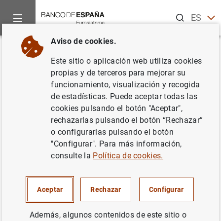
Buscar
ES
EN
Aviso de cookies.
Inicio
Noticias y eventos
Noticias del Banco Central Europeo
Volver
Este sitio o aplicación web utiliza cookies
Estado financiero consolidado
propias y de terceros para mejorar su
funcionamiento, visualización y recogida
del Eurosistema a 25 de enero
de estadísticas. Puede aceptar todas las
de 2019
cookies pulsando el botón "Aceptar",
rechazarlas pulsando el botón “Rechazar”
o configurarlas pulsando el botón
29/01/2019
"Configurar". Para más información,
POLÍTICA MONETARIA
consulte la
Política de cookies.
ESPAÑA
SITUACIÓN ECONÓMICA
Aceptar
Rechazar
Configurar
Además, algunos contenidos de este sitio o