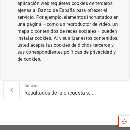
aplicación web requieren cookies de terceros
ajenas al Banco de España para ofrecer el
servicio. Por ejemplo, elementos incrustados en
Evolución económica y financiera de la zona
una página —como un reproductor de vídeo, un
del euro por sectores institucionales: primer
mapa o contenidos de redes sociales— pueden
trimestre de 2014 (470
KB
)
instalar cookies. Al visualizar estos contenidos,
usted acepta las cookies de dichos terceros y
sus correspondientes políticas de privacidad y
de cookies.
Siguiente
EL BCE publica un acto jurí...
Anterior
Resultados de la encuesta s...
Sugerencia