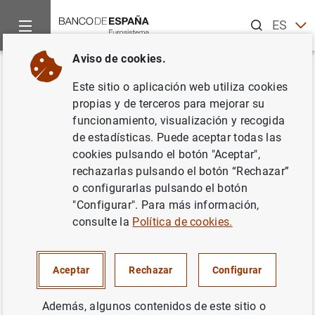
Buscar
ES
EN
Aviso de cookies.
Inicio
Noticias y eventos
Noticias del Banco Central Europeo
Volver
Este sitio o aplicación web utiliza cookies
Evolución económica y
propias y de terceros para mejorar su
funcionamiento, visualización y recogida
financiera de la zona del euro
de estadísticas. Puede aceptar todas las
por sectores institucionales:
cookies pulsando el botón "Aceptar",
rechazarlas pulsando el botón “Rechazar”
primer trimestre de 2014
o configurarlas pulsando el botón
"Configurar". Para más información,
29/07/2014
consulte la
Política de cookies.
SITUACIÓN ECONÓMICA
Aceptar
Rechazar
Configurar
ESPAÑA
Además, algunos contenidos de este sitio o