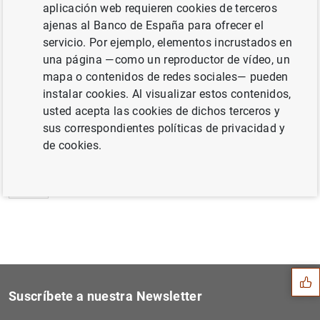
aplicación web requieren cookies de terceros
Estado financiero consolidado del
ajenas al Banco de España para ofrecer el
Eurosistema a 8 de febrero de 2019 (60
KB
)
servicio. Por ejemplo, elementos incrustados en
una página —como un reproductor de vídeo, un
mapa o contenidos de redes sociales— pueden
instalar cookies. Al visualizar estos contenidos,
usted acepta las cookies de dichos terceros y
Siguiente
La prueba de resistencia de...
sus correspondientes políticas de privacidad y
de cookies.
Anterior
Estadísticas de emisiones d...
Sugerencia
Suscríbete a nuestra Newsletter