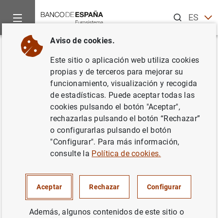
Buscar
ES
EN
Aviso de cookies.
Inicio
Noticias y eventos
Noticias del Banco Central Europeo
Volver
Este sitio o aplicación web utiliza cookies
Estado financiero consolidado
propias y de terceros para mejorar su
funcionamiento, visualización y recogida
del Eurosistema a 8 de febrero
de estadísticas. Puede aceptar todas las
de 2019
cookies pulsando el botón "Aceptar",
rechazarlas pulsando el botón “Rechazar”
o configurarlas pulsando el botón
12/02/2019
"Configurar". Para más información,
ESPAÑA
consulte la
Política de cookies.
POLÍTICA MONETARIA
SITUACIÓN ECONÓMICA
Aceptar
Rechazar
Configurar
Además, algunos contenidos de este sitio o