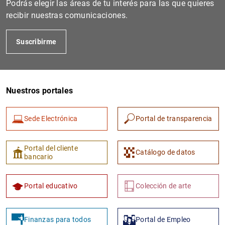
Podrás elegir las áreas de tu interés para las que quieres
recibir nuestras comunicaciones.
Suscribirme
Nuestros portales
Sede Electrónica
Portal de transparencia
1
2
Portal del cliente
Catálogo de datos
bancario
Portal educativo
Colección de arte
Finanzas para todos
Portal de Empleo