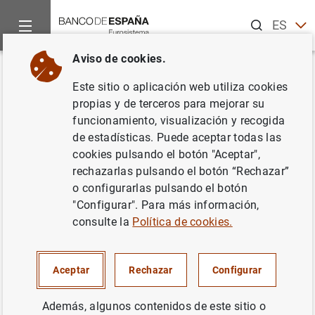
Buscar
ES
EN
Aviso de cookies.
Inicio
Noticias y eventos
Noticias del Banco Central Europeo
Volver
Este sitio o aplicación web utiliza cookies
Estado financiero consolidado
propias y de terceros para mejorar su
funcionamiento, visualización y recogida
del Eurosistema a 5 de julio de
de estadísticas. Puede aceptar todas las
2019
cookies pulsando el botón "Aceptar",
rechazarlas pulsando el botón “Rechazar”
o configurarlas pulsando el botón
09/07/2019
"Configurar". Para más información,
POLÍTICA MONETARIA
consulte la
Política de cookies.
Aceptar
Rechazar
Configurar
Estado financiero consolidado del
Además, algunos contenidos de este sitio o