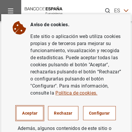
Buscar
ES
EN
Aviso de cookies.
Inicio
Noticias y eventos
Noticias del Banco Central Europeo
Volver
Este sitio o aplicación web utiliza cookies
Estado financiero consolidado
propias y de terceros para mejorar su
funcionamiento, visualización y recogida
del Eurosistema a 1 de octubre
de estadísticas. Puede aceptar todas las
de 2021
cookies pulsando el botón "Aceptar",
rechazarlas pulsando el botón “Rechazar”
o configurarlas pulsando el botón
06/10/2021
"Configurar". Para más información,
SITUACIÓN ECONÓMICA
consulte la
Política de cookies.
ESPAÑA
POLÍTICA MONETARIA
Aceptar
Rechazar
Configurar
Además, algunos contenidos de este sitio o