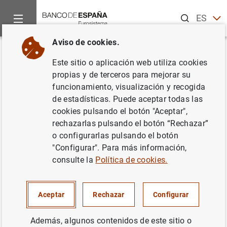
Buscar
ES
EN
Aviso de cookies.
Inicio
Noticias y eventos
Noticias del Banco Central Europeo
Volver
Este sitio o aplicación web utiliza cookies
Estadísticas sobre pagos
propias y de terceros para mejorar su
funcionamiento, visualización y recogida
correspondientes al año 2010
de estadísticas. Puede aceptar todas las
cookies pulsando el botón "Aceptar",
12/09/2011
rechazarlas pulsando el botón “Rechazar”
o configurarlas pulsando el botón
SITUACIÓN ECONÓMICA
"Configurar". Para más información,
consulte la
Política de cookies.
EFECTIVO, MONEDAS Y BILLETES
ESPAÑA
Aceptar
Rechazar
Configurar
Además, algunos contenidos de este sitio o
Estadísticas sobre pagos correspondientes