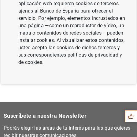
aplicación web requieren cookies de terceros
al año 2010 (74
KB
)
ajenas al Banco de España para ofrecer el
servicio. Por ejemplo, elementos incrustados en
una página —como un reproductor de vídeo, un
mapa o contenidos de redes sociales— pueden
Siguiente
instalar cookies. Al visualizar estos contenidos,
Estadísticas de emisiones d...
usted acepta las cookies de dichos terceros y
sus correspondientes políticas de privacidad y
Anterior
de cookies.
Estado financiero consolida...
Sugerencia
Suscríbete a nuestra Newsletter
Podrás elegir las áreas de tu interés para las que quieres
recibir nuestras comunicaciones.