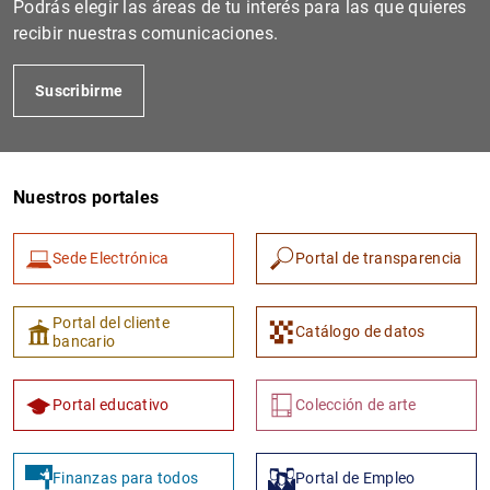
Podrás elegir las áreas de tu interés para las que quieres
recibir nuestras comunicaciones.
Suscribirme
Nuestros portales
Sede Electrónica
Portal de transparencia
1
2
Portal del cliente
Catálogo de datos
bancario
Portal educativo
Colección de arte
Finanzas para todos
Portal de Empleo