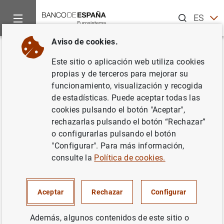
Buscar
ES
EN
Aviso de cookies.
Inicio
Noticias y eventos
Noticias del Banco Central Europeo
Volver
Este sitio o aplicación web utiliza cookies
Estadísticas de emisiones de
propias y de terceros para mejorar su
funcionamiento, visualización y recogida
valores de la zona del euro
de estadísticas. Puede aceptar todas las
(julio de 2011)
cookies pulsando el botón "Aceptar",
rechazarlas pulsando el botón “Rechazar”
o configurarlas pulsando el botón
12/09/2011
"Configurar". Para más información,
ESPAÑA
consulte la
Política de cookies.
SITUACIÓN ECONÓMICA
Aceptar
Rechazar
Configurar
Además, algunos contenidos de este sitio o