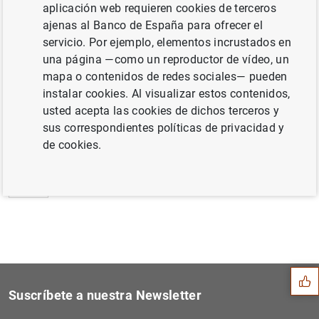
aplicación web requieren cookies de terceros
Estadísticas de emisiones de valores de la
ajenas al Banco de España para ofrecer el
zona del euro (julio de 2011) (116
KB
)
servicio. Por ejemplo, elementos incrustados en
una página —como un reproductor de vídeo, un
mapa o contenidos de redes sociales— pueden
instalar cookies. Al visualizar estos contenidos,
usted acepta las cookies de dichos terceros y
Siguiente
Jürgen Stark presenta su di...
sus correspondientes políticas de privacidad y
de cookies.
Anterior
Estadísticas sobre pagos co...
Sugerencia
Suscríbete a nuestra Newsletter