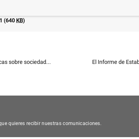
ticas de fondos de inversión de la zona del euro: tercer
1 (640
KB
)
cas sobre sociedad...
El Informe de Estabi
s que quieres recibir nuestras comunicaciones.