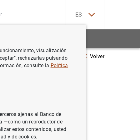
EN
ES
Estadísticas
Noticias y eventos
 funcionamiento, visualización
Volver
Estadísticas de fondos de inversión de la zona del euro: tercer trimes
Aceptar", rechazarlas pulsando
formación, consulte la
Política
la zona
terceros ajenas al Banco de
ina —como un reproductor de
lizar estos contenidos, usted
dad y de cookies.