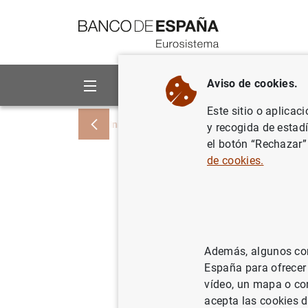
Ir a contenido
Aviso de cookies.
Sobre el Banco
Áreas de act
Este sitio o aplicac
Inicio
Noticias y eventos
Noticias del
y recogida de estad
el botón “Rechazar”
de cookies.
Estadísti
del euro:
18/11/2021
SIT
Además, algunos cont
España para ofrecer
ES
vídeo, un mapa o con
acepta las cookies d