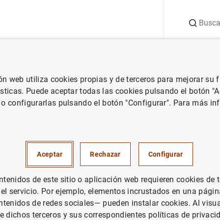
Buscar
uación
Punto de Información
Publicaciones
ión web utiliza cookies propias y de terceros para mejorar su
 Banco Central Europeo
Notas de prensa del Banco Central Europeo
ísticas. Puede aceptar todas las cookies pulsando el botón "
 o configurarlas pulsando el botón "Configurar". Para más in
cas de fondos de inversión de 
 tercer trimestre de 2021
Aceptar
Rechazar
Configurar
UACIÓN ECONÓMICA
enidos de este sitio o aplicación web requieren cookies de 
 el servicio. Por ejemplo, elementos incrustados en una pág
PAÑA
tenidos de redes sociales— pueden instalar cookies. Al visua
e dichos terceros y sus correspondientes políticas de privaci