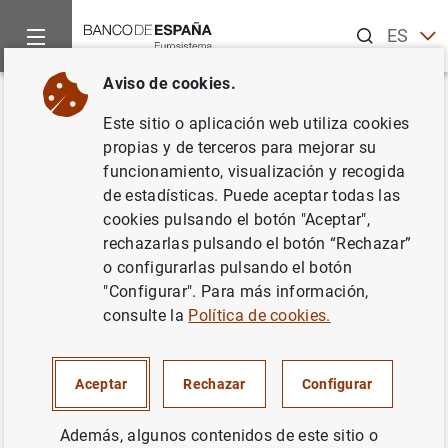
Buscar
ES
EN
Aviso de cookies.
Inicio
Noticias y eventos
Noticias del Banco Central Europeo
Volver
Este sitio o aplicación web utiliza cookies
Estadísticas de fondos de
propias y de terceros para mejorar su
funcionamiento, visualización y recogida
inversión de la zona del euro:
de estadísticas. Puede aceptar todas las
enero de 2012
cookies pulsando el botón "Aceptar",
rechazarlas pulsando el botón “Rechazar”
o configurarlas pulsando el botón
19/03/2012
"Configurar". Para más información,
ESPAÑA
consulte la
Política de cookies.
SITUACIÓN ECONÓMICA
Aceptar
Rechazar
Configurar
Además, algunos contenidos de este sitio o