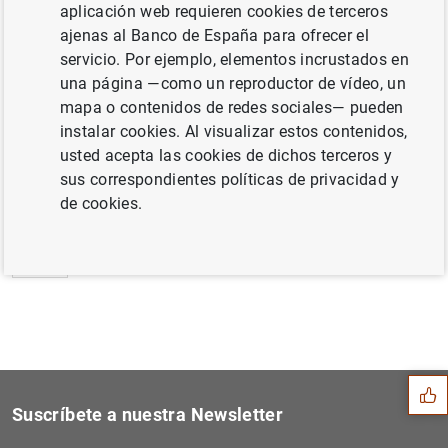
aplicación web requieren cookies de terceros
Estadísticas de fondos de inversión de la
ajenas al Banco de España para ofrecer el
zona del euro: enero de 2012 (52
KB
)
servicio. Por ejemplo, elementos incrustados en
una página —como un reproductor de vídeo, un
mapa o contenidos de redes sociales— pueden
instalar cookies. Al visualizar estos contenidos,
usted acepta las cookies de dichos terceros y
Siguiente
Balanza de pagos de la zona...
sus correspondientes políticas de privacidad y
de cookies.
Anterior
Anuncio de consulta - Expec...
Sugerencia
Suscríbete a nuestra Newsletter