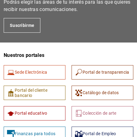
Podrás elegir las áreas de tu interés para las que quieres
recibir nuestras comunicaciones.
Suscribirme
Nuestros portales
Sede Electrónica
Portal de transparencia
1
2
Portal del cliente
Catálogo de datos
bancario
Portal educativo
Colección de arte
Finanzas para todos
Portal de Empleo