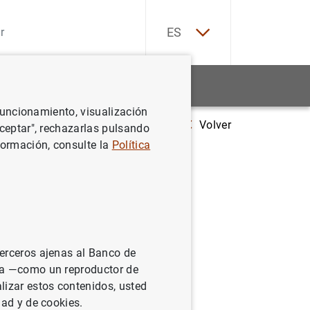
EN
ES
Estadísticas
Noticias y eventos
 funcionamiento, visualización
Volver
El BCE y sus colaboradores suscriben un memorándum de entendimient
Aceptar", rechazarlas pulsando
formación, consulte la
Política
n
l nuevo
terceros ajenas al Banco de
ina —como un reproductor de
lizar estos contenidos, usted
dad y de cookies.