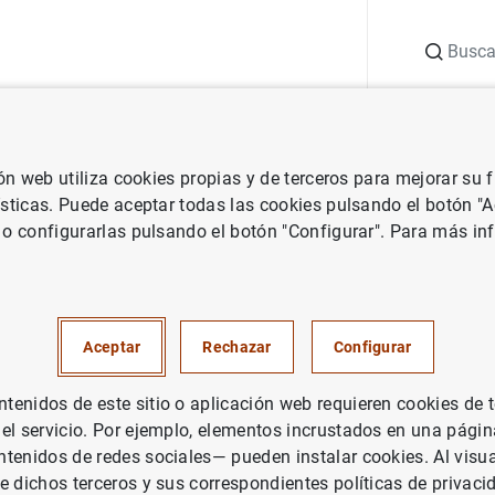
Buscar
uación
Punto de Información
Publicaciones
ión web utiliza cookies propias y de terceros para mejorar su
 Banco Central Europeo
Notas de prensa del Banco Central Europeo
ísticas. Puede aceptar todas las cookies pulsando el botón "
 o configurarlas pulsando el botón "Configurar". Para más in
sus colaboradores suscriben u
um de entendimiento sobre e
Aceptar
Rechazar
Configurar
 20€
enidos de este sitio o aplicación web requieren cookies de 
 el servicio. Por ejemplo, elementos incrustados en una pág
tenidos de redes sociales— pueden instalar cookies. Al visua
e dichos terceros y sus correspondientes políticas de privaci