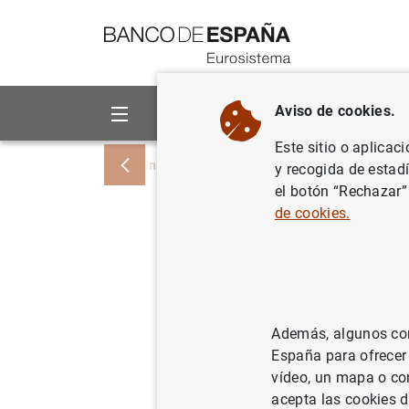
Ir a contenido
Aviso de cookies.
Sobre el Banco
Áreas de act
Este sitio o aplicac
Inicio
Noticias y eventos
Noticias del
y recogida de estad
el botón “Rechazar”
de cookies.
El BCE y 
memoránd
billete de
Además, algunos cont
España para ofrecer
23/07/2015
vídeo, un mapa o con
acepta las cookies d