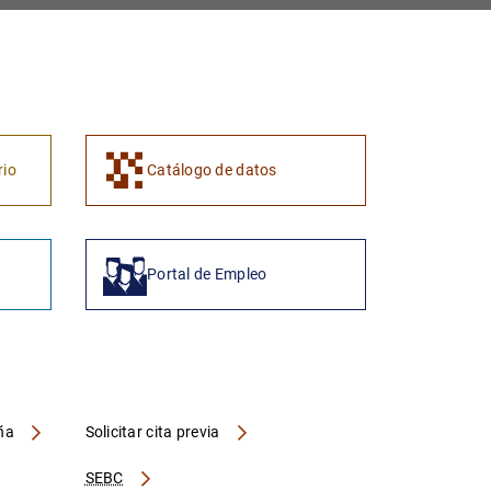
1
2
rio
Catálogo de datos
Portal de Empleo
aña
Solicitar cita previa
SEBC