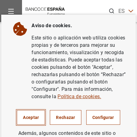
Buscar
ES
EN
Aviso de cookies.
Inicio
Noticias y eventos
Noticias del Banco Central Europeo
Volver
Este sitio o aplicación web utiliza cookies
Balanza de pagos trimestral y
propias y de terceros para mejorar su
funcionamiento, visualización y recogida
posición de inversión
de estadísticas. Puede aceptar todas las
internacional de la zona del
cookies pulsando el botón "Aceptar",
rechazarlas pulsando el botón “Rechazar”
euro (primer trimestre de 2016)
o configurarlas pulsando el botón
"Configurar". Para más información,
08/07/2016
consulte la
Política de cookies.
Aceptar
Rechazar
Configurar
Balanza de pagos trimestral y posición de
Además, algunos contenidos de este sitio o
inversión internacional de la zona del euro