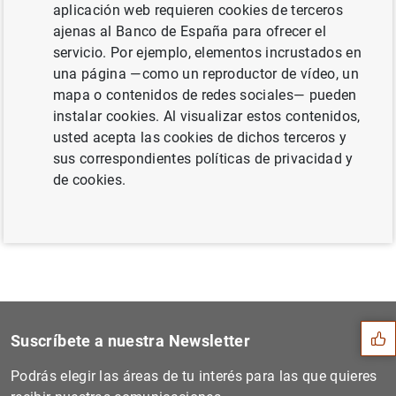
aplicación web requieren cookies de terceros
(primer trimestre de 2016) (222
KB
)
ajenas al Banco de España para ofrecer el
servicio. Por ejemplo, elementos incrustados en
una página —como un reproductor de vídeo, un
mapa o contenidos de redes sociales— pueden
Siguiente
instalar cookies. Al visualizar estos contenidos,
El BCE publica los datos ba...
usted acepta las cookies de dichos terceros y
sus correspondientes políticas de privacidad y
de cookies.
Anterior
Resultados de la encuesta d...
Sugerencia
Suscríbete a nuestra Newsletter
Podrás elegir las áreas de tu interés para las que quieres