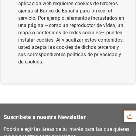
aplicación web requieren cookies de terceros
(primer trimestre de 2015) (254
KB
)
ajenas al Banco de España para ofrecer el
servicio. Por ejemplo, elementos incrustados en
una página —como un reproductor de vídeo, un
mapa o contenidos de redes sociales— pueden
Siguiente
instalar cookies. Al visualizar estos contenidos,
Las divergencias en los cic...
usted acepta las cookies de dichos terceros y
sus correspondientes políticas de privacidad y
de cookies.
Anterior
Estadísticas de emisiones d...
Sugerencia
Suscríbete a nuestra Newsletter
Podrás elegir las áreas de tu interés para las que quieres