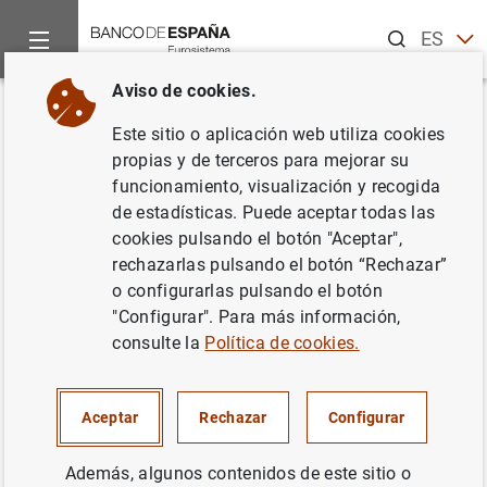
Buscar
ES
EN
Aviso de cookies.
Inicio
Noticias y eventos
Noticias del Banco Central Europeo
Volver
Este sitio o aplicación web utiliza cookies
Balanza de pagos trimestral de
propias y de terceros para mejorar su
funcionamiento, visualización y recogida
la zona del euro y posición de
de estadísticas. Puede aceptar todas las
inversión internacional (primer
cookies pulsando el botón "Aceptar",
rechazarlas pulsando el botón “Rechazar”
trimestre de 2015)
o configurarlas pulsando el botón
"Configurar". Para más información,
09/07/2015
consulte la
Política de cookies.
Aceptar
Rechazar
Configurar
Balanza de pagos trimestral de la zona del
Además, algunos contenidos de este sitio o
euro y posición de inversión internacional