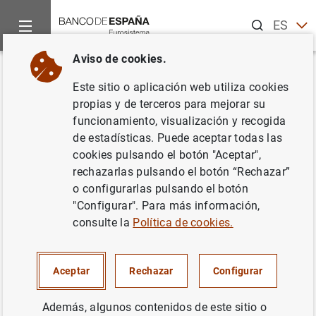
Buscar
ES
EN
Aviso de cookies.
Inicio
Noticias y eventos
Noticias del Banco Central Europeo
Volver
Este sitio o aplicación web utiliza cookies
Balanza de pagos mensual de la
propias y de terceros para mejorar su
funcionamiento, visualización y recogida
zona del euro: abril de 2019
de estadísticas. Puede aceptar todas las
cookies pulsando el botón "Aceptar",
19/06/2019
rechazarlas pulsando el botón “Rechazar”
o configurarlas pulsando el botón
ESPAÑA
"Configurar". Para más información,
consulte la
Política de cookies.
SITUACIÓN ECONÓMICA
Aceptar
Rechazar
Configurar
Además, algunos contenidos de este sitio o
Balanza de pagos mensual de la zona del