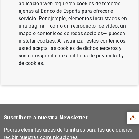
aplicación web requieren cookies de terceros
euro: abril de 2019 (551
KB
)
ajenas al Banco de España para ofrecer el
servicio. Por ejemplo, elementos incrustados en
una página —como un reproductor de vídeo, un
mapa o contenidos de redes sociales— pueden
Siguiente
instalar cookies. Al visualizar estos contenidos,
Estado financiero consolida...
usted acepta las cookies de dichos terceros y
sus correspondientes políticas de privacidad y
Anterior
de cookies.
Estado financiero consolida...
Sugerencia
Suscríbete a nuestra Newsletter
Podrás elegir las áreas de tu interés para las que quieres
recibir nuestras comunicaciones.