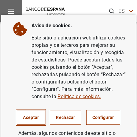
Buscar
ES
EN
Aviso de cookies.
Inicio
Noticias y eventos
Noticias del Banco Central Europeo
Volver
Este sitio o aplicación web utiliza cookies
Balanza de pagos de la zona del
propias y de terceros para mejorar su
funcionamiento, visualización y recogida
euro en julio de 2012
de estadísticas. Puede aceptar todas las
cookies pulsando el botón "Aceptar",
17/09/2012
rechazarlas pulsando el botón “Rechazar”
o configurarlas pulsando el botón
"Configurar". Para más información,
consulte la
Política de cookies.
Balanza de pagos de la zona del euro en
julio de 2012 (46
KB
)
Aceptar
Rechazar
Configurar
Además, algunos contenidos de este sitio o