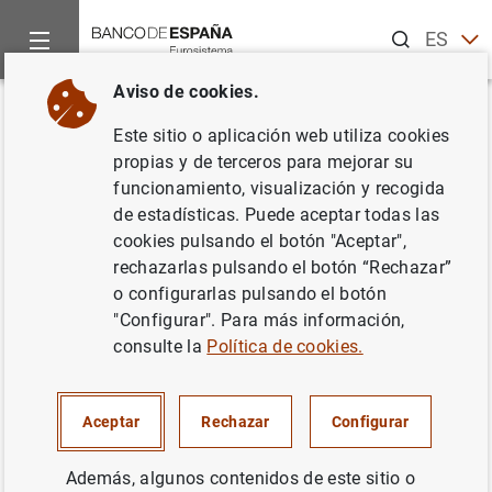
Buscar
ES
EN
Aviso de cookies.
Inicio
Noticias y eventos
Noticias del Banco Central Europeo
Volver
Este sitio o aplicación web utiliza cookies
El BCE sube los tipos 25 puntos
propias y de terceros para mejorar su
funcionamiento, visualización y recogida
básicos en junio
de estadísticas. Puede aceptar todas las
cookies pulsando el botón "Aceptar",
15/06/2023
rechazarlas pulsando el botón “Rechazar”
o configurarlas pulsando el botón
POLÍTICA MONETARIA
"Configurar". Para más información,
consulte la
Política de cookies.
El Consejo de Gobierno ha decidido subir los tres tipos de
Aceptar
Rechazar
Configurar
interés oficiales del BCE en 25 puntos básicos. En
consecuencia, el tipo de interés de las operaciones
Además, algunos contenidos de este sitio o
principales de financiación y los tipos de interés de la