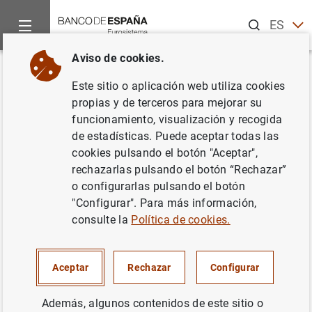
Buscar
ES
EN
Aviso de cookies.
Inicio
Noticias y eventos
Noticias del Banco Central Europeo
Volver
Este sitio o aplicación web utiliza cookies
El BCE sube los tipos 25 puntos
propias y de terceros para mejorar su
funcionamiento, visualización y recogida
básicos en julio
de estadísticas. Puede aceptar todas las
cookies pulsando el botón "Aceptar",
27/07/2023
rechazarlas pulsando el botón “Rechazar”
o configurarlas pulsando el botón
POLÍTICA MONETARIA
"Configurar". Para más información,
consulte la
Política de cookies.
El Consejo de Gobierno ha decidido subir los tres tipos de
Aceptar
Rechazar
Configurar
interés oficiales del BCE en 25 puntos básicos. En
consecuencia, el tipo de interés de las operaciones
Además, algunos contenidos de este sitio o
principales de financiación y los tipos de interés de la