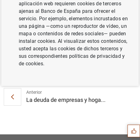
aplicación web requieren cookies de terceros
ajenas al Banco de España para ofrecer el
servicio. Por ejemplo, elementos incrustados en
El principal índice de referencia de los
una página —como un reproductor de vídeo, un
préstamos hipotecarios (euríbor a un año)
mapa o contenidos de redes sociales— pueden
baja hasta el -0,484 % en junio (320
KB
)
instalar cookies. Al visualizar estos contenidos,
usted acepta las cookies de dichos terceros y
sus correspondientes políticas de privacidad y
de cookies.
Siguiente
En abril de 2021 la capacid...
Anterior
La deuda de empresas y hoga...
Sugerencia