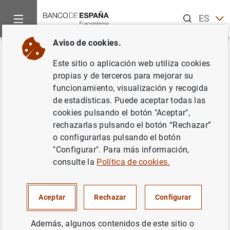
Buscar
ES
EN
Aviso de cookies.
Inicio
Noticias y eventos
Noticias del Banco de España
No
Volver
Este sitio o aplicación web utiliza cookies
El principal índice de referencia
propias y de terceros para mejorar su
funcionamiento, visualización y recogida
de los préstamos hipotecarios
de estadísticas. Puede aceptar todas las
(euríbor a un año) baja hasta el
cookies pulsando el botón "Aceptar",
rechazarlas pulsando el botón “Rechazar”
-0,484 % en junio
o configurarlas pulsando el botón
"Configurar". Para más información,
01/07/2021
consulte la
Política de cookies.
SITUACIÓN ECONÓMICA
Aceptar
Rechazar
Configurar
ESPAÑA
Además, algunos contenidos de este sitio o